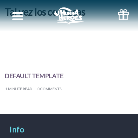
Tal vez los conozcas
LIBRO
PARA
EL
DIA
DEFAULT TEMPLATE
DEL
1
MINUTE READ
0 COMMENTS
PADRE
Info