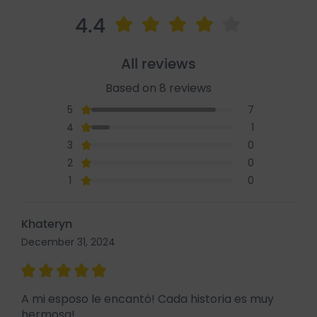
4.4
All reviews
Based on 8 reviews
5
7
4
1
3
0
2
0
1
0
Khateryn
December 31, 2024
A mi esposo le encantó! Cada historia es muy
hermosa!