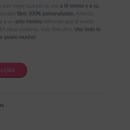
rá aún mejor cuando se vea
a él mismo y a su
dorable
libro 100% personalizado.
Además,
je a un
acto heroico
diferente que él realiza
n otras palabras, este libro dice:
Veo todo lo
te quiero mucho!
AHORA
as