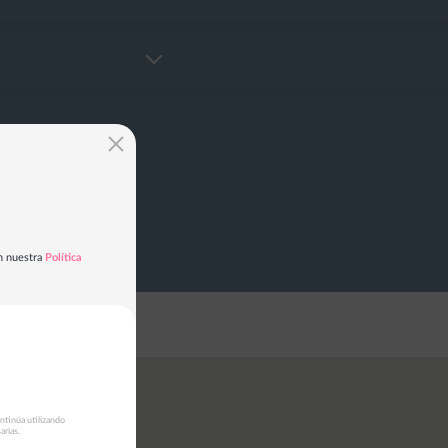
en nuestra
Política
ontinúa utilizando
arias.