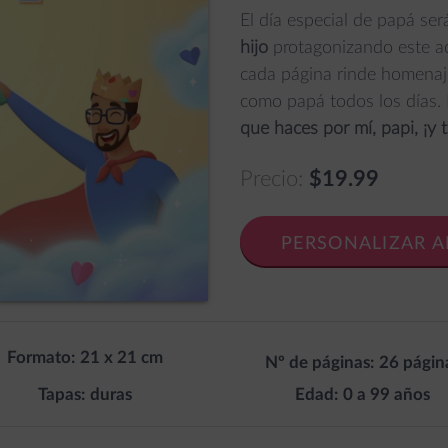
El día especial de papá se
hijo
protagonizando este a
cada página rinde homena
como papá todos los días. E
que haces por mí, papi, ¡y 
Precio:
$19.99
PERSONALIZAR 
Formato:
21 x 21 cm
Nº de páginas:
26 págin
Tapas:
duras
Edad:
0 a 99 años